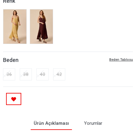
Renk
Beden
Beden Tablosu
36
38
40
42
Ürün Açıklaması
Yorumlar