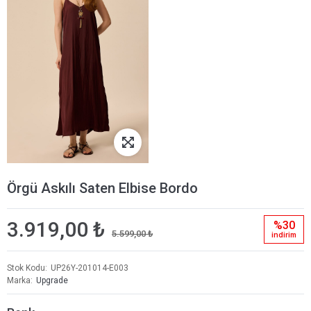
Örgü Askılı Saten Elbise Bordo
3.919,00 ₺
%30
5.599,00 ₺
i̇ndi̇ri̇m
Stok Kodu
UP26Y-201014-E003
Marka
Upgrade