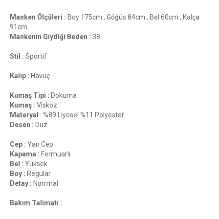
Manken Ölçüleri :
Boy 175cm , Göğüs 84cm , Bel 60cm , Kalça
91cm
Mankenin Giydiği Beden :
38
Stil :
Sportif
Kalıp :
Havuç
Kumaş Tipi :
Dokuma
Kumaş :
Viskoz
Materyal
: %89 Liyosel %11 Polyester
Desen :
Düz
Cep :
Yan Cep
Kapama :
Fermuarlı
Bel :
Yüksek
Boy :
Regular
Detay :
Norrmal
Bakım Talimatı :