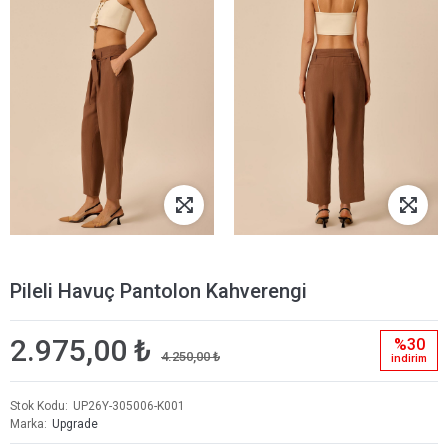
Pileli Havuç Pantolon Kahverengi
2.975,00 ₺
%30
4.250,00 ₺
i̇ndi̇ri̇m
Stok Kodu
UP26Y-305006-K001
Marka
Upgrade