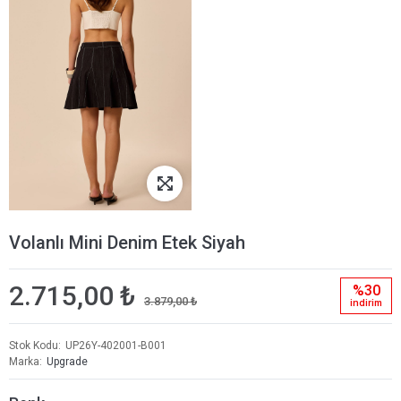
Volanlı Mini Denim Etek Siyah
2.715,00 ₺
%30
3.879,00 ₺
i̇ndi̇ri̇m
Stok Kodu
UP26Y-402001-B001
Marka
Upgrade