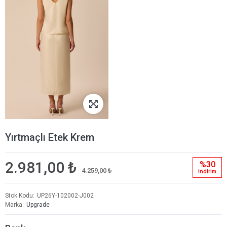
Yırtmaçlı Etek Krem
2.981,00 ₺
%30
4.259,00 ₺
i̇ndi̇ri̇m
Stok Kodu
UP26Y-102002-J002
Marka
Upgrade