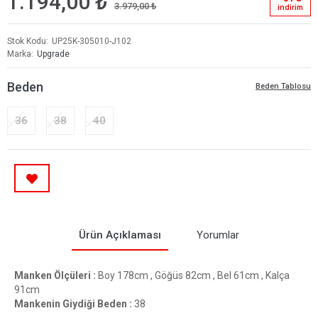
1.194,00 ₺
3.979,00 ₺
i̇ndi̇ri̇m
Stok Kodu
UP25K-305010-J102
Marka
Upgrade
Beden
Beden Tablosu
36
38
40
Ürün Açıklaması
Yorumlar
Manken Ölçüleri :
Boy 178cm , Göğüs 82cm , Bel 61cm , Kalça
91cm
Mankenin Giydiği Beden :
38