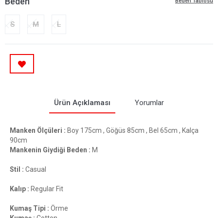
Beden
Beden Tablosu
S
M
L
Ürün Açıklaması
Yorumlar
Manken Ölçüleri :
Boy 175cm , Göğüs 85cm , Bel 65cm , Kalça
90cm
Mankenin Giydiği Beden :
M
Stil :
Casual
Kalıp :
Regular Fit
Kumaş Tipi :
Örme