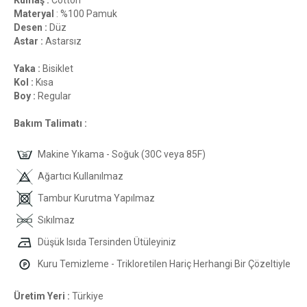
Kumaş :
Cotton
Materyal
: %100 Pamuk
Desen :
Düz
Astar :
Astarsız
Yaka :
Bisiklet
Kol :
Kısa
Boy :
Regular
Bakım Talimatı :
Makine Yıkama - Soğuk (30C veya 85F)
Ağartıcı Kullanılmaz
Tambur Kurutma Yapılmaz
Sıkılmaz
Düşük Isıda Tersinden Ütüleyiniz
Kuru Temizleme - Trikloretilen Hariç Herhangi Bir Çözeltiyle
Üretim Yeri :
Türkiye