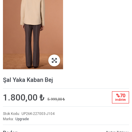
Şal Yaka Kaban Bej
1.800,00 ₺
%70
5.999,00 ₺
i̇ndi̇ri̇m
Stok Kodu
UP26K-227003-J104
Marka
Upgrade