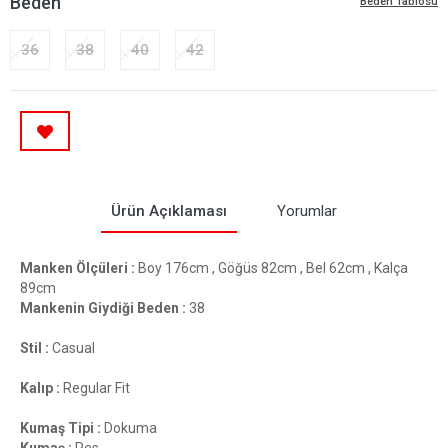
Beden
Beden Tablosu
36
38
40
42
Ürün Açıklaması
Yorumlar
Manken Ölçüleri :
Boy 176cm , Göğüs 82cm , Bel 62cm , Kalça
89cm
Mankenin Giydiği Beden :
38
Stil :
Casual
Kalıp :
Regular Fit
Kumaş Tipi :
Dokuma