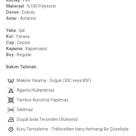
Kumaş :
Pes
Materyal
: %100 Polyester
Desen :
Dokulu
Astar :
Astarsız
Yaka :
Şal
Kol :
Yarasa
Cep :
Cepsiz
Kapama :
Kapamasız
Boy :
Regular
Bakım Talimatı :
Makine Yıkama - Soğuk (30C veya 85F)
Ağartıcı Kullanılmaz
Tambur Kurutma Yapılmaz
Sıkılmaz
Düşük Isıda Tersinden Ütüleyiniz
Kuru Temizleme - Trikloretilen Hariç Herhangi Bir Çözeltiyle